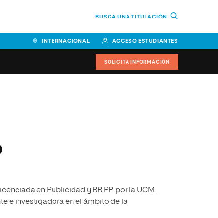
BUSCA UNA TITULACIÓN
INTERNACIONAL
ACCESO ESTUDIANTES
SOLICITA INFORMACIÓN
Facultad de Ciencias de la
Educación y Humanidades
Facultad de Ciencias de la
o
Salud
Facultad de Economía y
Empresa
icenciada en Publicidad y RR.PP. por la UCM.
Escuela Superior de Ingeniería
y Tecnología (ESIT)
e e investigadora en el ámbito de la
Facultad de Derecho