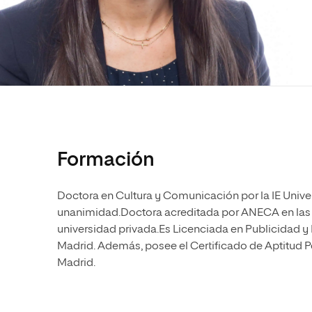
Diseño
Ingeniería y Tecnología
Ciencias P
Escuela de Humanidades
Ofici
Ciencias de la Salud
Diseño
Internacio
Inter
Normas de Organización y
Ciencias Sociales
Ciencias de la Salud
Funcionamiento
Humanidades
Ciencias Sociales
Artes
Humanidades
Música
Artes
Música
Formación
Doctora en Cultura y Comunicación por la IE Unive
unanimidad.Doctora acreditada por ANECA en las fi
universidad privada.Es Licenciada en Publicidad y
Madrid. Además, posee el Certificado de Aptitud
Madrid.