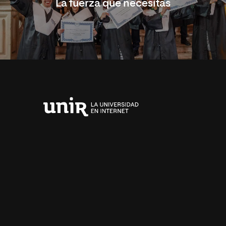
La fuerza que necesitas
Universidad
Internacional
de
La
Rioja