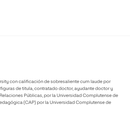
Máster Universitario en Psicopedagogía
olíticas y Relaciones
Acceso universitario para
na de Movilidad
nales
mayores
nacional
Máster Universitario en Atención Temprana y
Desarrollo Infantil
Máster Universitario en Enseñanza de Español
como Lengua Extranjera (ELE)
rsity con calificación de sobresaliente cum laude por
guras de titula, contratado doctor, ayudante doctor y
 Relaciones Públicas, por la Universidad Complutense de
 Pedagógica (CAP) por la Universidad Complutense de