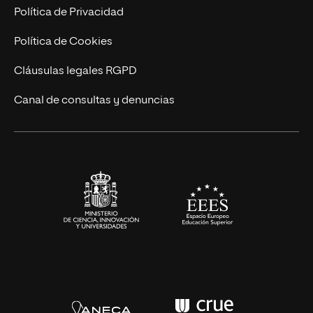
Postgrados
Trabaja en UNIR
Política de Privacidad
Cursos Universitarios
Actualidad
Política de Cookies
UNIR Revista
Cláusulas legales RGPD
Eventos
Canal de consultas y denuncias
Alianzas corporativas
Sala de prensa
Contacto