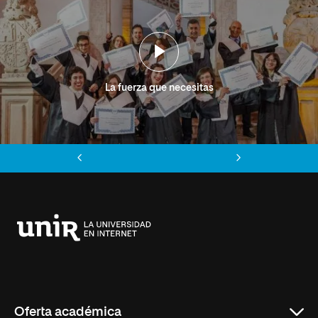
La fuerza que necesitas
Anterior
Siguiente
Universidad
Internacional
de
La
Rioja
Oferta académica