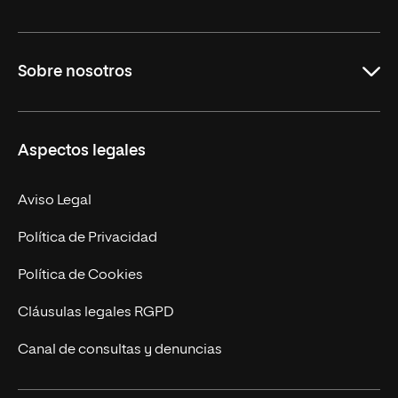
Grados
Sobre nosotros
Másteres Oficiales
Másteres Propios
Misión y Valores
Aspectos legales
Doctorados
Facultades
Experto Universitario
Nuestro Equipo
Aviso Legal
Postgrados
Trabaja en UNIR
Política de Privacidad
Cursos Universitarios
Actualidad
Política de Cookies
UNIR Revista
Cláusulas legales RGPD
Eventos
Canal de consultas y denuncias
Alianzas corporativas