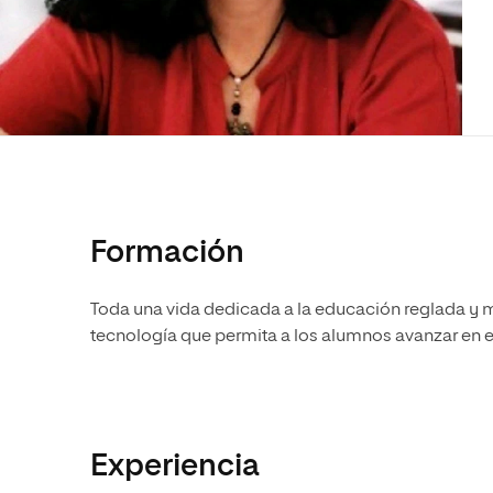
Diseño
Ingeniería y Tecnología
Ciencias P
Escuela de Humanidades
Ofici
Ciencias de la Salud
Diseño
Internacio
Inter
Normas de Organización y
Ciencias Sociales
Ciencias de la Salud
Funcionamiento
Humanidades
Ciencias Sociales
Artes
Humanidades
Música
Artes
Música
Formación
Toda una vida dedicada a la educación reglada y m
tecnología que permita a los alumnos avanzar en e
Experiencia