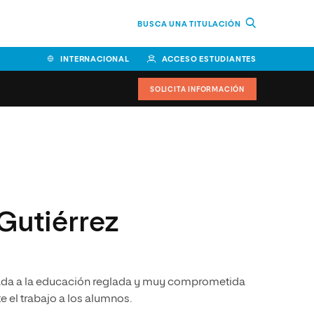
BUSCA UNA TITULACIÓN
INTERNACIONAL
ACCESO ESTUDIANTES
SOLICITA INFORMACIÓN
Facultad de Ciencias de la
Educación y Humanidades
Facultad de Ciencias de la
Salud
Gutiérrez
Facultad de Economía y
Empresa
Escuela Superior de Ingeniería
cada a la educación reglada y muy comprometida
y Tecnología (ESIT)
te el trabajo a los alumnos.
Facultad de Derecho