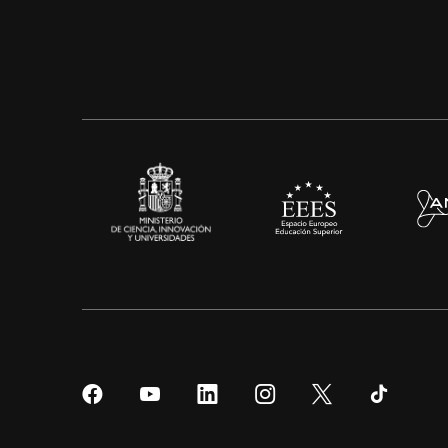
Síguenos
Síguenos
Síguenos
Síguenos
Síguenos
Sígueno
en
en
en
en
en
en
Facebook
YouTube
LinkedIn
Instagram
Twitter
Tiktok