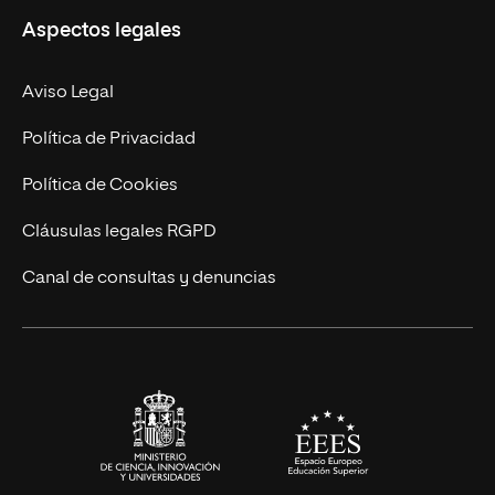
Aspectos legales
Doctorados
Facultades
Experto Universitario
Nuestro Equipo
Aviso Legal
Postgrados
Trabaja en UNIR
Política de Privacidad
Cursos Universitarios
Actualidad
Política de Cookies
UNIR Revista
Cláusulas legales RGPD
Eventos
Canal de consultas y denuncias
Alianzas corporativas
Sala de prensa
Contacto