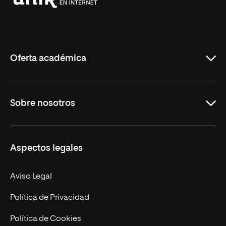
Universidad
Internacional
de
La
Rioja
Oferta académica
Grados
Sobre nosotros
Másteres Oficiales
Másteres Propios
Misión y Valores
Aspectos legales
Doctorados
Facultades
Experto Universitario
Nuestro Equipo
Aviso Legal
Postgrados
Trabaja en UNIR
Política de Privacidad
Cursos Universitarios
Actualidad
Política de Cookies