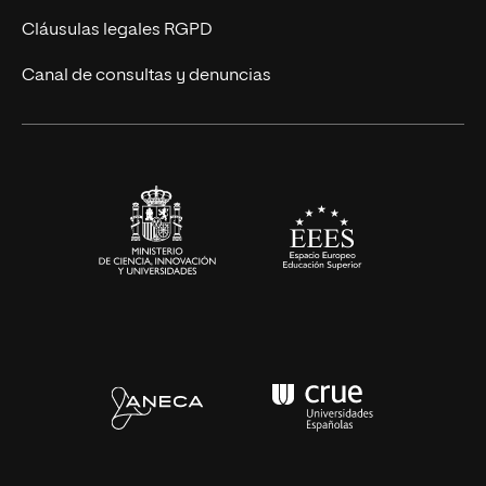
UNIR Revista
Cláusulas legales RGPD
Eventos
Canal de consultas y denuncias
Alianzas corporativas
Sala de prensa
Contacto