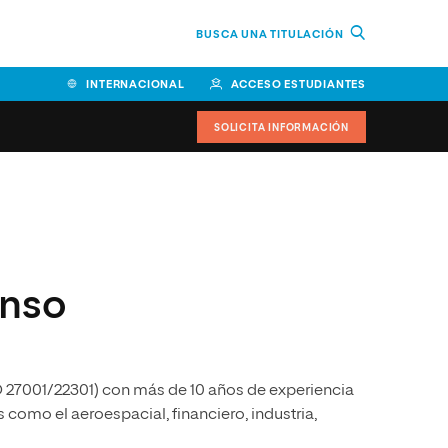
BUSCA UNA TITULACIÓN
INTERNACIONAL
ACCESO ESTUDIANTES
SOLICITA INFORMACIÓN
Facultad de Ciencias de la
Educación y Humanidades
Facultad de Ciencias de la
onso
Salud
Facultad de Economía y
Empresa
SO 27001/22301) con más de 10 años de experiencia
Escuela Superior de Ingeniería
y Tecnología (ESIT)
 como el aeroespacial, financiero, industria,
Facultad de Derecho