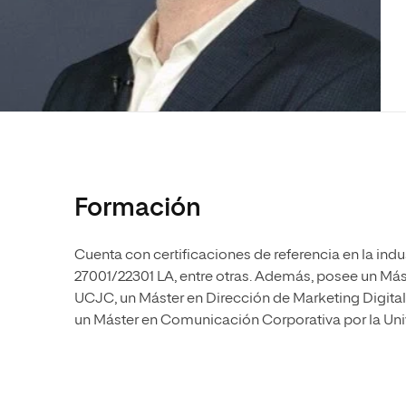
Diseño
Ingeniería y Tecnología
Ciencias P
Escuela de Humanidades
Ofici
Ciencias de la Salud
Diseño
Internacio
Inter
Normas de Organización y
Ciencias Sociales
Ciencias de la Salud
Funcionamiento
Humanidades
Ciencias Sociales
Artes
Humanidades
Música
Artes
Música
Formación
Cuenta con certificaciones de referencia en la ind
27001/22301 LA, entre otras. Además, posee un Mást
UCJC, un Máster en Dirección de Marketing Digital
un Máster en Comunicación Corporativa por la Un