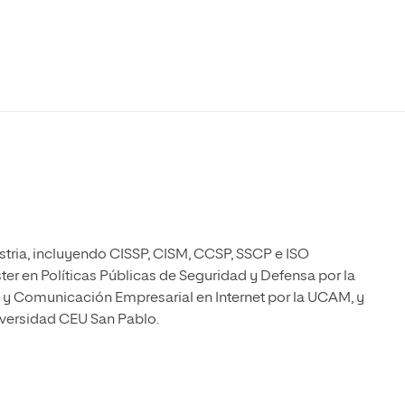
Máster Universitario en Psicopedagogía
olíticas y Relaciones
Acceso universitario para
na de Movilidad
nales
mayores
nacional
Máster Universitario en Atención Temprana y
Desarrollo Infantil
Máster Universitario en Enseñanza de Español
como Lengua Extranjera (ELE)
ustria, incluyendo CISSP, CISM, CCSP, SSCP e ISO
er en Políticas Públicas de Seguridad y Defensa por la
 y Comunicación Empresarial en Internet por la UCAM, y
iversidad CEU San Pablo.