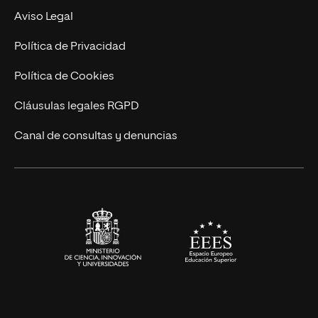
Experto Universitario
Nuestro Equipo
Aviso Legal
Postgrados
Trabaja en UNIR
Política de Privacidad
Cursos Universitarios
Actualidad
Política de Cookies
UNIR Revista
Cláusulas legales RGPD
Eventos
Canal de consultas y denuncias
Alianzas corporativas
Sala de prensa
Contacto