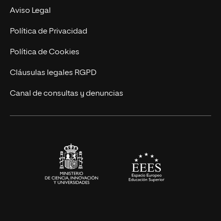
Experto Universitario
Nuestro Equipo
Aviso Legal
Postgrados
Trabaja en UNIR
Política de Privacidad
Cursos Universitarios
Actualidad
Política de Cookies
UNIR Revista
Cláusulas legales RGPD
Eventos
Canal de consultas y denuncias
Alianzas corporativas
Sala de prensa
Contacto