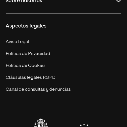
Sobre nosotros
Másteres Oficiales
Másteres Propios
Misión y Valores
Aspectos legales
Doctorados
Facultades
Experto Universitario
Nuestro Equipo
Aviso Legal
Postgrados
Trabaja en UNIR
Política de Privacidad
Cursos Universitarios
Actualidad
Política de Cookies
UNIR Revista
Cláusulas legales RGPD
Eventos
Canal de consultas y denuncias
Alianzas corporativas
Sala de prensa
Contacto