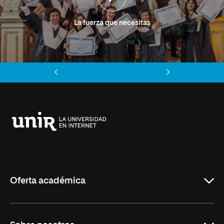
La fuerza que necesitas
Anterior
Siguiente
Universidad
Internacional
de
La
Rioja
Oferta académica
Grados