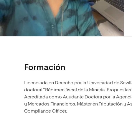
Diseño
Ingeniería y Tecnología
Ciencias P
Escuela de Humanidades
Ofici
Ciencias de la Salud
Diseño
Internacio
Inter
Normas de Organización y
Ciencias Sociales
Ciencias de la Salud
Funcionamiento
Humanidades
Ciencias Sociales
Artes
Humanidades
Música
Artes
Música
Formación
Licenciada en Derecho por la Universidad de Sevilla
doctoral "Régimen fiscal de la Minería. Propuestas
Acreditada como Ayudante Doctora por la Agencia
y Mercados Financieros. Máster en Tributación y Ase
Compliance Officer.