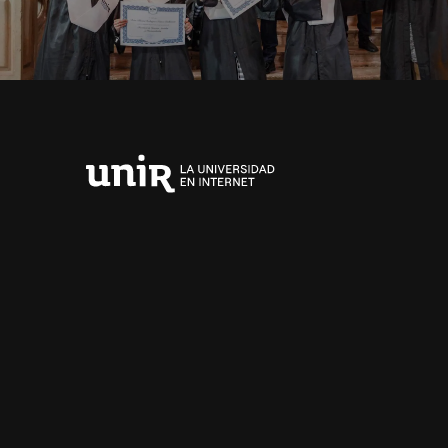
Universidad
Internacional
de
La
Rioja