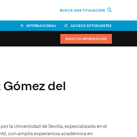
BUSCA UNA TITULACIÓN
INTERNACIONAL
ACCESO ESTUDIANTES
SOLICITA INFORMACIÓN
Facultad de Ciencias de la
Educación y Humanidades
z Gómez del
Facultad de Ciencias de la
Salud
Facultad de Economía y
Empresa
Escuela Superior de Ingeniería
y Tecnología (ESIT)
or la Universidad de Sevilla, especializada en el
antil, con amplia experiencia académica en
Facultad de Derecho