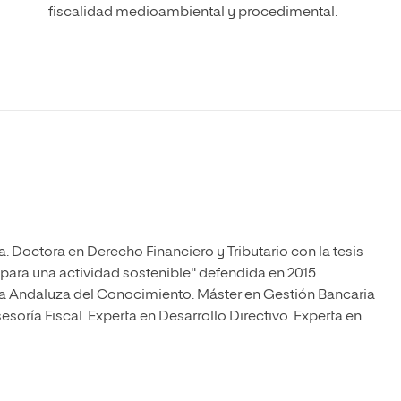
Máster Universitario en Psicopedagogía
fiscalidad medioambiental y procedimental.
olíticas y Relaciones
Acceso universitario para
na de Movilidad
nales
mayores
nacional
Máster Universitario en Atención Temprana y
Desarrollo Infantil
Máster Universitario en Enseñanza de Español
como Lengua Extranjera (ELE)
. Doctora en Derecho Financiero y Tributario con la tesis
 para una actividad sostenible" defendida en 2015.
 Andaluza del Conocimiento. Máster en Gestión Bancaria
soría Fiscal. Experta en Desarrollo Directivo. Experta en