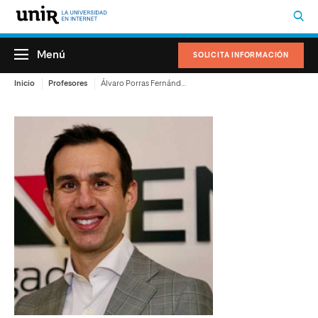
Menú
SOLICITA INFORMACIÓN
Inicio
Profesores
Álvaro Porras Fernández-Toledano