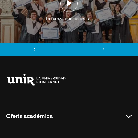
La fuerza que necesitas
Anterior
Siguiente
Universidad
Internacional
de
La
Rioja
Oferta académica
Grados