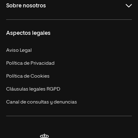
Sobre nosotros
Másteres Oficiales
Másteres Propios
Misión y Valores
Aspectos legales
Doctorados
Facultades
Experto Universitario
Nuestro Equipo
Aviso Legal
Postgrados
Trabaja en UNIR
Política de Privacidad
Cursos Universitarios
Actualidad
Política de Cookies
UNIR Revista
Cláusulas legales RGPD
Eventos
Canal de consultas y denuncias
Alianzas corporativas
Sala de prensa