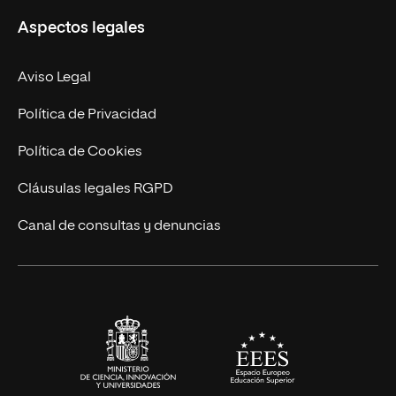
Aspectos legales
Doctorados
Facultades
Experto Universitario
Nuestro Equipo
Aviso Legal
Postgrados
Trabaja en UNIR
Política de Privacidad
Cursos Universitarios
Actualidad
Política de Cookies
UNIR Revista
Cláusulas legales RGPD
Eventos
Canal de consultas y denuncias
Alianzas corporativas
Sala de prensa
Contacto