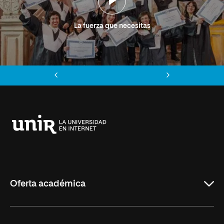
La fuerza que necesitas
Anterior
Siguiente
Universidad
Internacional
de
La
Rioja
Oferta académica
Grados