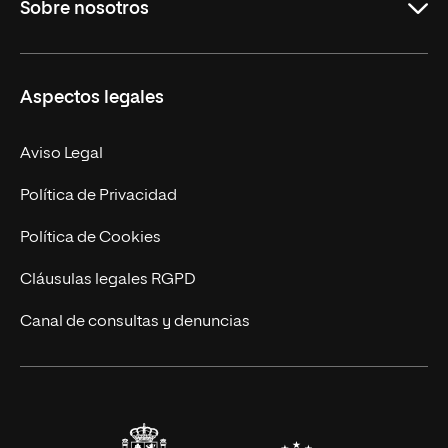
Sobre nosotros
Másteres Oficiales
Másteres Propios
Misión y Valores
Aspectos legales
Doctorados
Facultades
Experto Universitario
Nuestro Equipo
Aviso Legal
Postgrados
Trabaja en UNIR
Política de Privacidad
Cursos Universitarios
Actualidad
Política de Cookies
UNIR Revista
Cláusulas legales RGPD
Eventos
Canal de consultas y denuncias
Alianzas corporativas
Sala de prensa
Contacto