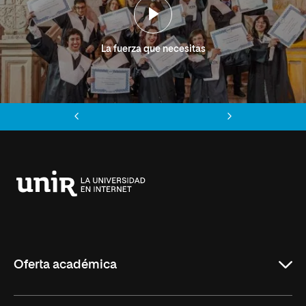
La fuerza que necesitas
Anterior
Siguiente
Universidad
Internacional
de
La
Rioja
Oferta académica
Grados