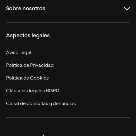
Sobre nosotros
Másteres Oficiales
Másteres Propios
Misión y Valores
Aspectos legales
Doctorados
Facultades
Experto Universitario
Nuestro Equipo
Aviso Legal
Postgrados
Trabaja en UNIR
Política de Privacidad
Cursos Universitarios
Actualidad
Política de Cookies
UNIR Revista
Cláusulas legales RGPD
Eventos
Canal de consultas y denuncias
Alianzas corporativas
Sala de prensa