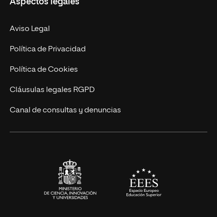
Aspectos legales
Doctorados
Facultades
Experto Universitario
Nuestro Equipo
Aviso Legal
Postgrados
Trabaja en UNIR
Política de Privacidad
Cursos Universitarios
Actualidad
Política de Cookies
UNIR Revista
Cláusulas legales RGPD
Eventos
Canal de consultas y denuncias
Alianzas corporativas
Sala de prensa
Contacto