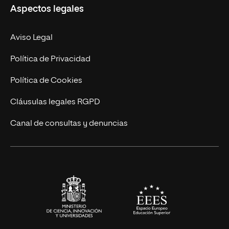
Aspectos legales
Doctorados
Facultades
Experto Universitario
Nuestro Equipo
Aviso Legal
Postgrados
Trabaja en UNIR
Política de Privacidad
Cursos Universitarios
Actualidad
Política de Cookies
UNIR Revista
Cláusulas legales RGPD
Eventos
Canal de consultas y denuncias
Alianzas corporativas
Sala de prensa
Contacto