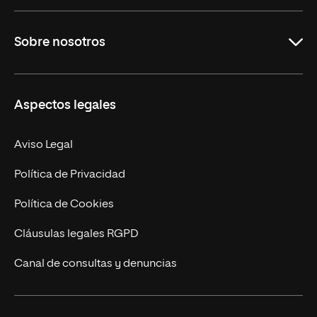
Grados
Sobre nosotros
Másteres Oficiales
Másteres Propios
Misión y Valores
Aspectos legales
Doctorados
Facultades
Experto Universitario
Nuestro Equipo
Aviso Legal
Postgrados
Trabaja en UNIR
Política de Privacidad
Cursos Universitarios
Actualidad
Política de Cookies
UNIR Revista
Cláusulas legales RGPD
Eventos
Canal de consultas y denuncias
Alianzas corporativas