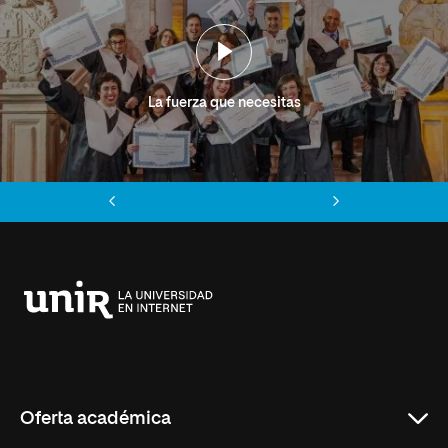
La fuerza que necesitas
Anterior
Siguiente
Universidad
Internacional
de
La
Rioja
Oferta académica