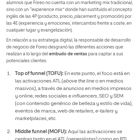
alumnos que Foreo no cuenta con un marketing mix tradicional,
sino con un
“experience mix”
donde han sustituido el concepto
inglés de las 4P (producto, precio,
placement
y promoción) por
las 4E (experiencia y emociones, intercambio frente a coste, en
cualquier lugar y evangelización).
En relación a su estrategia digital, la responsable de desarrollo
de negocio de Foreo desgranó las diferentes acciones que
realizan a lo largo del
embudo de ventas
para captar a sus
potenciales clientes:
Top of funnel (TOFU):
En este punto, el foco está en
las activaciones ATL (
above the line
o en medios
masivos), a través de anuncios en medios impresos
y online, redes sociales e
influencers
, SEO y SEM
(con contenido genérico de belleza y estilo de vida),
eventos de marca, web de
retailers, e-tailers
y
marketplaces
, etc.
Middle funnel (MOFU):
Aquí las activaciones se
centran tanto en el ATL (generalistas) como en BTL