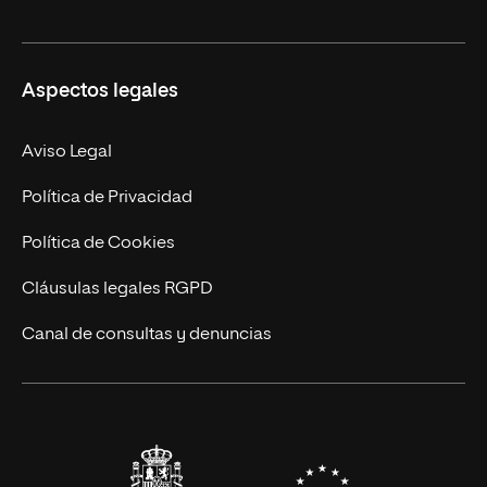
Másteres Oficiales
Másteres Propios
Misión y Valores
Aspectos legales
Doctorados
Facultades
Experto Universitario
Nuestro Equipo
Aviso Legal
Postgrados
Trabaja en UNIR
Política de Privacidad
Cursos Universitarios
Actualidad
Política de Cookies
UNIR Revista
Cláusulas legales RGPD
Eventos
Canal de consultas y denuncias
Alianzas corporativas
Sala de prensa
Contacto