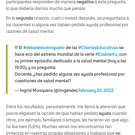
participantes responden de manera
negativa
a esta pregunta,
lo que debería darnos mucho que pensar.
En la
segunda
ocasión, cuatro meses después, se preguntaba a
los docentes si alguna vez habían pedido ayuda profesional por
razones de salud mental.
⁉️ El
#debatedominguero
de las
#CharlasEducativas
se
hace eco del estreno mundial de la serie
#Enabierto
, con
su primer episodio dedicado a la salud mental (hoy a las
19.00), y os pregunta:
Docente, ¿has pedido alguna vez ayuda profesional por
cuestiones de salud mental?
— Ingrid Mosquera (@imgende)
February 20, 2022
Entre los resultados, personalmente, me llamó la atención que
pocos eligiesen la opción de que habían pedido
ayuda
cuando
otros, por ejemplo, familiares o amigos, les hicieron ver que algo
no iba bien (5,6%). Muchas veces nos encontramos tan
inmersos en nuestras propias obsesiones y trabajos que
no