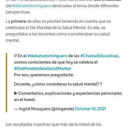
del
#debatedominguero
dedicadas al tema desde diferentes
perspectivas.
La
primera
de ellas se planteó teniendo en cuenta que se
celebraba el Día Mundial de la Salud Mental. En ella, se
preguntaba a los docentes cómo consideraban su salud
mental.
⁉️ En el
#debatedominguero
de las
#CharlasEducativas
,
somos conscientes de que hoy se celebra el
#DíaMundialdelaSaludMental
Por eso, queremos preguntarte:
Docente, ¿cómo consideras tu salud mental? ?
▶️ Comentarios, explicaciones y experiencias personales
en el tweet.
— Ingrid Mosquera (@imgende)
October 10, 2021
Los resultados muestran que más de la mitad de los