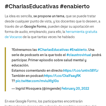
#CharlasEducativas #enabierto
La idea es sencilla,
se propone un tema
, que se puede tratar
desde cualquier punto de vista, y los docentes que lo deseen, a
través de un
Google Forms
, pueden dejar su aportación en
forma de audio, empleando, para ello, la
herramienta gratuita
de Vocaroo
de la que tantas veces he hablado.
?Estrenamos las
#CharlasEducativas
#Enabierto
. Una
serie de podcasts en la que todo el
#claustrovirtual
podrá
participar. Primer episodio sobre salud mental y
educación.
Estamos comentando en directo:
https://t.co/untrxS8YLr
También en podcast:
https://t.co/OialFaayRK
??
pic.twitter.com/mviuXfg10o
— Ingrid Mosquera (@imgende)
February 20, 2022
En ese Google Forms, los participantes encontrarán