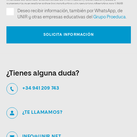
¿Tienes alguna duda?
+34 941 209 743
¿TE LLAMAMOS?
INFO@UNIR.NET