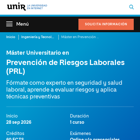
Menú
SOLICITA INFORMACIÓN
Inicio
Ingeniería y Tecnología
Máster en Prevención de Riesgos Laborales (PRL) Online
Máster Universitario en
Prevención de Riesgos Laborales
(PRL)
Fórmate como experto en seguridad y salud
laboral, aprende a evaluar riesgos y aplica
técnicas preventivas
Inicio
Duración
28 sep 2026
1 curso
Créditos
Exámenes