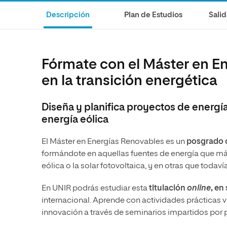
Diseño
Ingeniería y Tecnología
Ciencias P
Escuela de Humanidades
Ofici
Descripción
Plan de Estudios
Salid
Ciencias de la Salud
Diseño
Internacio
Inter
Normas de Organización y
Ciencias Sociales
Ciencias de la Salud
Funcionamiento
Humanidades
Ciencias Sociales
Fórmate con el Máster en En
Artes
Humanidades
en la transición energética
Música
Artes
Diseña y planifica proyectos de energía
Música
energía eólica
El Máster en Energías Renovables es un
posgrado o
formándote en aquellas fuentes de energía que má
eólica o la solar fotovoltaica, y en otras que tod
En UNIR podrás estudiar esta
titulación
online
, en
internacional. Aprende con actividades prácticas 
innovación a través de seminarios impartidos por 