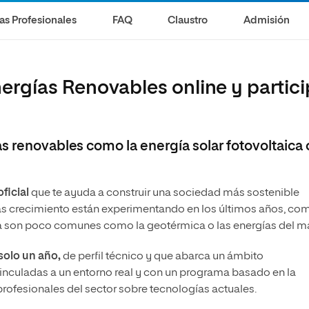
olíticas y Relaciones
Acceso universitario para
na de Movilidad
as Profesionales
FAQ
Claustro
Admisión
nales
mayores
nacional
ergías Renovables online y partic
s renovables como la energía solar fotovoltaica o
ficial
que te ayuda a construir una sociedad más sostenible
s crecimiento están experimentando en los últimos años, com
avía son poco comunes como la geotérmica o las energías del m
 solo un año,
de perfil técnico y que abarca un ámbito
vinculadas a un entorno real y con un programa basado en la
profesionales del sector sobre tecnologías actuales.