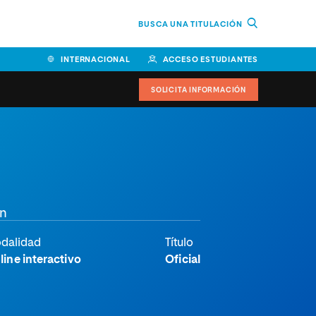
BUSCA UNA TITULACIÓN
INTERNACIONAL
ACCESO ESTUDIANTES
SOLICITA INFORMACIÓN
Facultad de Ciencias de la
Educación y Humanidades
Facultad de Ciencias de la
ón
Salud
Facultad de Economía y
dalidad
Título
Empresa
line interactivo
Oficial
Escuela Superior de Ingeniería
y Tecnología (ESIT)
Facultad de Derecho