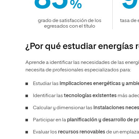
85
9
%
grado de satisfacción de los
tasa de 
egresados con el título
¿Por qué estudiar energías 
Aprende a identificar las necesidades de las energ
necesita de profesionales especializados para:
Estudiar las
implicaciones energéticas y ambi
Identificar las
tecnologías existentes
más adecu
Calcular y dimensionar las
instalaciones neces
Participar en la
planificación y desarrollo de p
Evaluar los
recursos renovables
de un emplaz