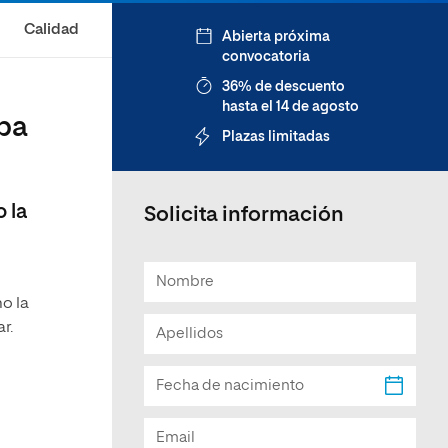
Facultad de Artes y Ciencias
Calidad
Abierta próxima
Sociales
convocatoria
Escuela de Doctorado
36% de descuento
hasta el 14 de agosto
ipa
Plazas limitadas
 la
Solicita información
o la
ar.