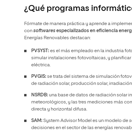
¿Qué programas informático
Fórmate de manera práctica y aprende a implemen
con
softwares
especializados en eficiencia energ
Energías Renovables destacan:
PVSYST:
es el más empleado en la industria foto
simular instalaciones fotovoltaicas, y planifica
eléctrica.
PVGIS:
se trata del sistema de simulación foto
de radiación solar, producción solar, irradiación
NSRDB:
una base de datos de radiación solar in
meteorológicos, y las tres mediciones más comu
directa y horizontal difusa.
SAM:
System Advisor Model es un modelo de
s
decisiones en el sector de las energías renovab