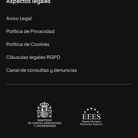
Aspectos legales
Doctorados
Facultades
Experto Universitario
Nuestro Equipo
Aviso Legal
Postgrados
Trabaja en UNIR
Política de Privacidad
Cursos Universitarios
Actualidad
Política de Cookies
UNIR Revista
Cláusulas legales RGPD
Eventos
Canal de consultas y denuncias
Alianzas corporativas
Sala de prensa
Contacto