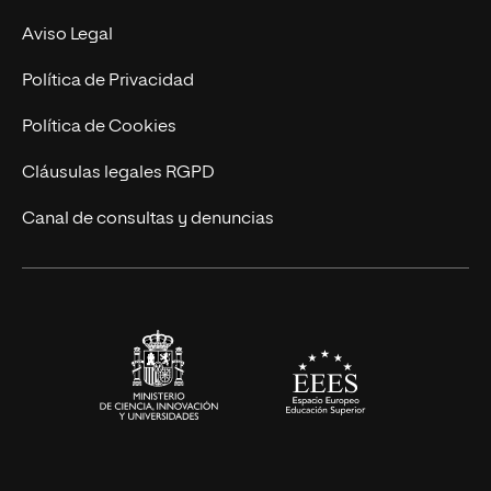
Experto Universitario
Nuestro Equipo
Aviso Legal
Postgrados
Trabaja en UNIR
Política de Privacidad
Cursos Universitarios
Actualidad
Política de Cookies
UNIR Revista
Cláusulas legales RGPD
Eventos
Canal de consultas y denuncias
Alianzas corporativas
Sala de prensa
Contacto