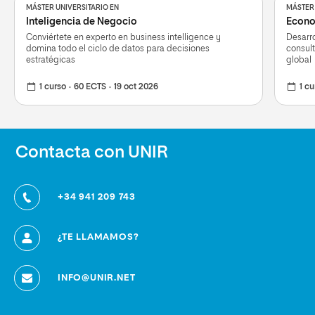
MÁSTER UNIVERSITARIO EN
MÁSTER 
Inteligencia de Negocio
Econo
Conviértete en experto en business intelligence y
Desarro
domina todo el ciclo de datos para decisiones
consult
estratégicas
global
1 curso
60 ECTS
19 oct 2026
1 cu
Contacta con UNIR
+34 941 209 743
¿TE LLAMAMOS?
INFO@UNIR.NET