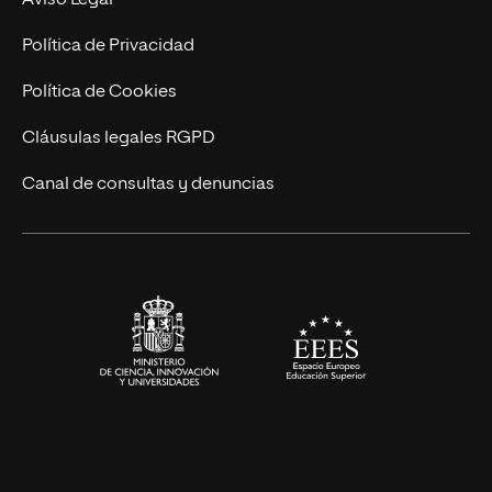
Aviso Legal
Postgrados
Trabaja en UNIR
Política de Privacidad
Cursos Universitarios
Actualidad
Política de Cookies
UNIR Revista
Cláusulas legales RGPD
Eventos
Canal de consultas y denuncias
Alianzas corporativas
Sala de prensa
Contacto