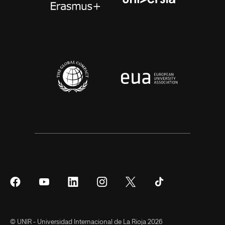
Síguenos
Síguenos
Síguenos
Síguenos
Síguenos
Síguenos
en
en
en
en
en
en
Facebook
YouTube
LinkedIn
Instagram
Twitter
Tiktok
© UNIR - Universidad Internacional de La Rioja 2026