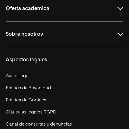
Rioja
Oferta académica
Grados
Sobre nosotros
Másteres Oficiales
Másteres Propios
Misión y Valores
Aspectos legales
Doctorados
Facultades
Experto Universitario
Nuestro Equipo
Aviso Legal
Postgrados
Trabaja en UNIR
Política de Privacidad
Cursos Universitarios
Actualidad
Política de Cookies
UNIR Revista
Cláusulas legales RGPD
Eventos
Canal de consultas y denuncias