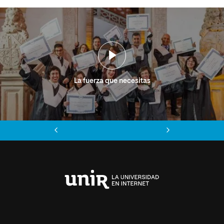
La fuerza que necesitas
Anterior
Siguiente
Universidad
Internacional
de
La