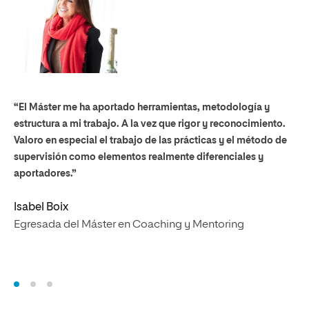
“
El Máster m
e
ha
aportado herramientas, metodología y
“R
estructura a mi trabajo. A la vez que rigor y reconocimiento.
me
Valoro en especial el trabajo de las prácticas y el método de
pe
supervisión como elementos realmente diferenciales y
aportadores
.
”
Ma
Eg
Isabel Boix
Egresada del Máster en Coaching y Mentoring