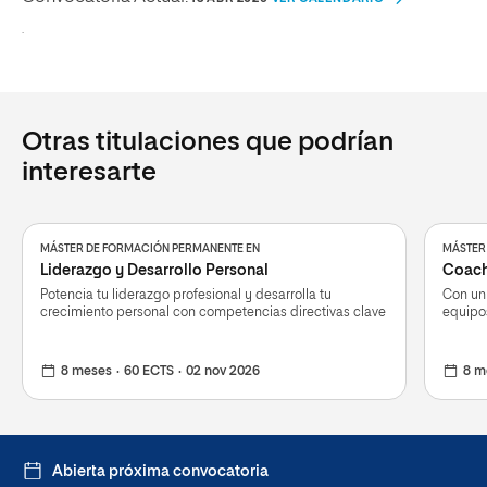
.
Otras titulaciones que podrían
interesarte
MÁSTER DE FORMACIÓN PERMANENTE EN
MÁSTER
Liderazgo y Desarrollo Personal
Coach
Potencia tu liderazgo profesional y desarrolla tu
Con un 
crecimiento personal con competencias directivas clave
equipos
8 meses
60 ECTS
02 nov 2026
8 m
Abierta próxima convocatoria