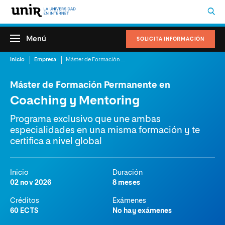
Menú
SOLICITA INFORMACIÓN
Inicio
Empresa
Máster de Formación Permanente en Coaching y Mentoring
Máster de Formación Permanente en
Coaching y Mentoring
Programa exclusivo que une ambas
especialidades en una misma formación y te
certifica a nivel global
Inicio
Duración
02 nov 2026
8 meses
Créditos
Exámenes
60 ECTS
No hay exámenes