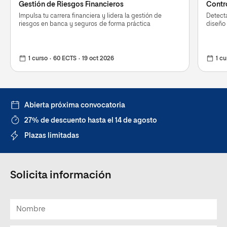
Gestión de Riesgos Financieros
Contro
Impulsa tu carrera financiera y lidera la gestión de
Detecta
riesgos en banca y seguros de forma práctica
diseño 
1 curso
60 ECTS
19 oct 2026
1 cu
Abierta próxima convocatoria
27% de descuento hasta el 14 de agosto
Plazas limitadas
Solicita información