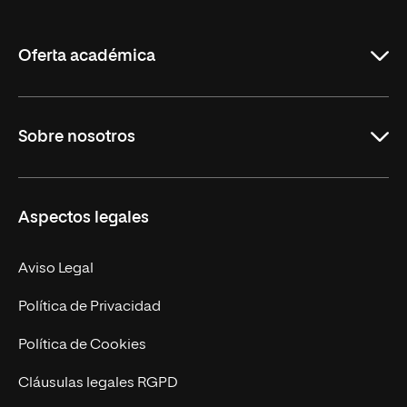
de
La
Rioja
Oferta académica
Grados
Sobre nosotros
Másteres Oficiales
Másteres Propios
Misión y Valores
Aspectos legales
Doctorados
Facultades
Experto Universitario
Nuestro Equipo
Aviso Legal
Postgrados
Trabaja en UNIR
Política de Privacidad
Cursos Universitarios
Actualidad
Política de Cookies
UNIR Revista
Cláusulas legales RGPD