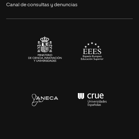
Eventos
Canal de consultas y denuncias
Alianzas corporativas
Sala de prensa
Contacto